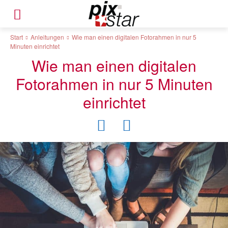
Start
Anleitungen
Wie man einen digitalen Fotorahmen in nur 5
Minuten einrichtet
Wie man einen digitalen
Fotorahmen in nur 5 Minuten
einrichtet