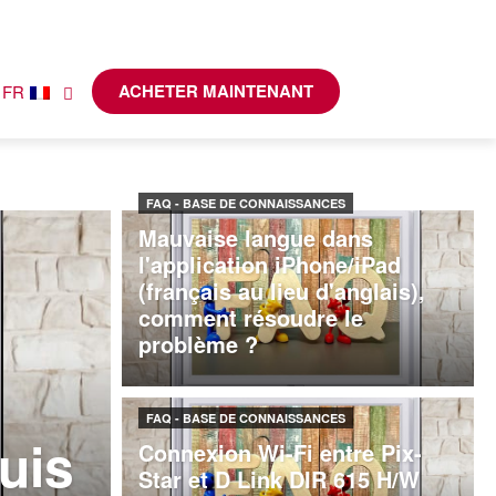
ACHETER MAINTENANT
FR
FAQ - BASE DE CONNAISSANCES
Mauvaise langue dans
l'application iPhone/iPad
(français au lieu d'anglais),
comment résoudre le
problème ?
FAQ - BASE DE CONNAISSANCES
uis
Connexion Wi-Fi entre Pix-
Star et D Link DIR 615 H/W