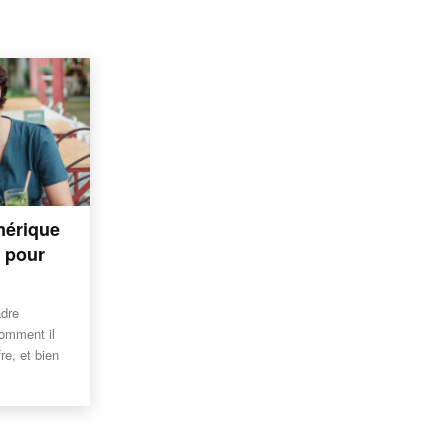
mérique
r pour
adre
comment il
fre, et bien