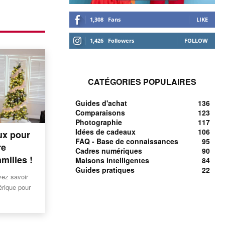
1,308
Fans
LIKE
1,426
Followers
FOLLOW
CATÉGORIES POPULAIRES
Guides d'achat
136
Comparaisons
123
Photographie
117
Idées de cadeaux
106
ux pour
FAQ - Base de connaissances
95
re
Cadres numériques
90
milles !
Maisons intelligentes
84
Guides pratiques
22
vez savoir
érique pour