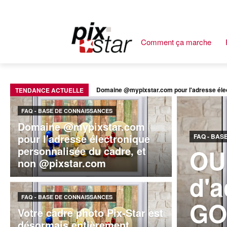
Comment ça marche
Domaine @mypixstar.com pour l'adresse élec
TENDANCE ACTUELLE
FAQ - BASE DE CONNAISSANCES
Domaine @mypixstar.com
pour l'adresse électronique
FAQ - BAS
OUI
personnalisée du cadre, et
non @pixstar.com
d'a
FAQ - BASE DE CONNAISSANCES
GO
Votre cadre photo Pix-Star est
désormais entièrement