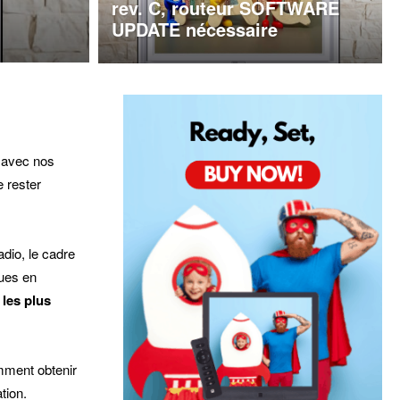
rev. C, routeur SOFTWARE
UPDATE nécessaire
 avec nos
e rester
dio, le cadre
dues en
les plus
omment obtenir
tion.