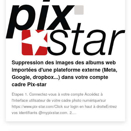
Suppression des images des albums web
importées d'une plateforme externe (Meta,
Google, dropbox...) dans votre compte
cadre Pix-star
Etapes 1. Connectez-vous à votre compte Accédez à
l'interface utilisateur de votre cadre photo numérique'sur
https://www.pix-star.com/Click sur login en haut à droiteEntrez
vos identifiants @mypixstar.com. 2....