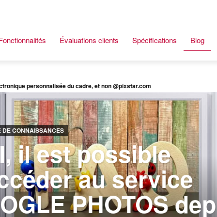
Fonctionnalités
Évaluations clients
Spécifications
Blog
tronique personnalisée du cadre, et non @pixstar.com
E DE CONNAISSANCES
, il est possible
ccéder au service
OGLE PHOTOS dep